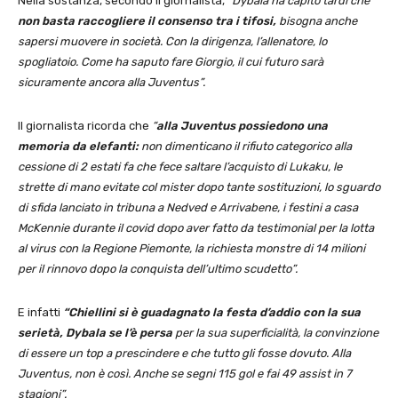
Nella sostanza, secondo il giornalista,
“Dybala ha capito tardi che
non basta raccogliere il consenso tra i tifosi,
bisogna anche
sapersi muovere in società. Con la dirigenza, l’allenatore, lo
spogliatoio. Come ha saputo fare Giorgio, il cui futuro sarà
sicuramente ancora alla Juventus”.
Il giornalista ricorda che
“
alla Juventus possiedono una
memoria da elefanti:
non dimenticano il rifiuto categorico alla
cessione di 2 estati fa che fece saltare l’acquisto di Lukaku, le
strette di mano evitate col mister dopo tante sostituzioni, lo sguardo
di sfida lanciato in tribuna a Nedved e Arrivabene, i festini a casa
McKennie durante il covid dopo aver fatto da testimonial per la lotta
al virus con la Regione Piemonte, la richiesta monstre di 14 milioni
per il rinnovo dopo la conquista dell’ultimo scudetto”.
E infatti
“Chiellini si è guadagnato la festa d’addio con la sua
serietà, Dybala se l’è persa
per la sua superficialità, la convinzione
di essere un top a prescindere e che tutto gli fosse dovuto. Alla
Juventus, non è così. Anche se segni 115 gol e fai 49 assist in 7
stagioni”.