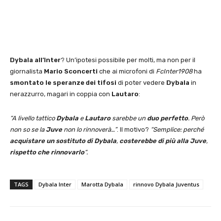
Dybala all’Inter
? Un’ipotesi possibile per molti, ma non per il
giornalista
Mario Sconcerti
che ai microfoni di
FcInter1908
ha
smontato le speranze dei tifosi
di poter vedere
Dybala
in
nerazzurro, magari in coppia con
Lautaro
:
“A livello tattico
Dybala
e
Lautaro
sarebbe un
duo perfetto
. Però
non so se la
Juve
non lo rinnoverà…”
. Il motivo?
“Semplice: perché
acquistare un sostituto di Dybala
,
costerebbe di più alla Juve
,
rispetto che rinnovarlo
“.
TAGS
Dybala Inter
Marotta Dybala
rinnovo Dybala Juventus