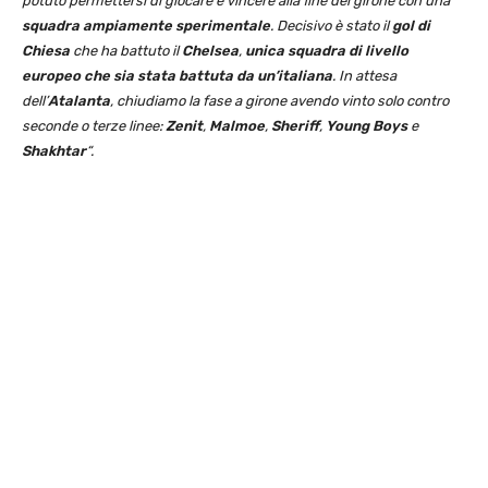
potuto permettersi di giocare e vincere alla fine del girone con una
squadra ampiamente sperimentale
. Decisivo è stato il
gol di
Chiesa
che ha battuto il
Chelsea
,
unica squadra di livello
europeo che sia stata battuta da un’italiana
. In attesa
dell’
Atalanta
, chiudiamo la fase a girone avendo vinto solo contro
seconde o terze linee:
Zenit
,
Malmoe
,
Sheriff
,
Young Boys
e
Shakhtar
“.