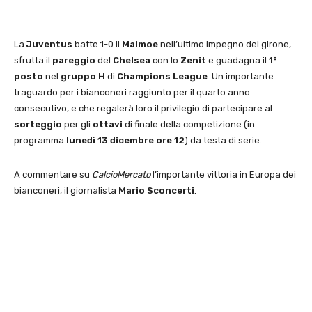
La
Juventus
batte 1-0 il
Malmoe
nell’ultimo impegno del girone,
sfrutta il
pareggio
del
Chelsea
con lo
Zenit
e guadagna il
1°
posto
nel
gruppo H
di
Champions League
. Un importante
traguardo per i bianconeri raggiunto per il quarto anno
consecutivo, e che regalerà loro il privilegio di partecipare al
sorteggio
per gli
ottavi
di finale della competizione (in
programma
lunedì 13 dicembre
ore 12
) da testa di serie.
A commentare su
CalcioMercato
l’importante vittoria in Europa dei
bianconeri, il giornalista
Mario Sconcerti
.