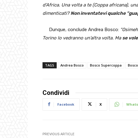
d’Africa. Una volta a te (Coppa africana), un
dimenticati?
Non inventatevi qualche “gua
Dunque, conclude Andrea Bosco:
“Osimeh 
Torino lo vedranno un’altra volta. Ma
se vole
TAGS
Andrea Bosco
Bosco Supercoppa
Bosco
Condividi
Facebook
X
Whats
PREVIOUS ARTICLE