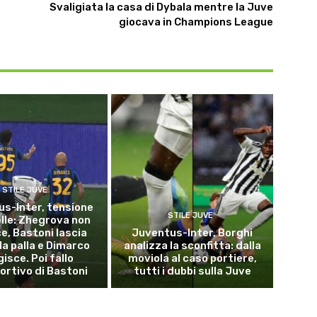
Svaligiata la casa di Dybala mentre la Juve
giocava in Champions League
STILE JUVE
s-Inter, tensione
STILE JUVE
elle: Zhegrova non
e, Bastoni lascia
Juventus-Inter, Borghi
la palla e Dimarco
analizza la sconfitta: dalla
isce. Poi fallo
moviola al caso portiere,
ortivo di Bastoni
tutti i dubbi sulla Juve