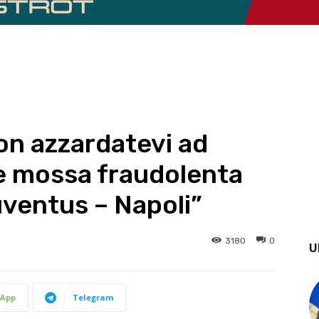
on azzardatevi ad
e mossa fraudolenta
uventus – Napoli”
3180
0
U
App
Telegram