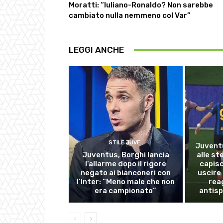
Moratti: “Iuliano-Ronaldo? Non sarebbe
cambiato nulla nemmeno col Var”
LEGGI ANCHE
STILE JUVE
Juventu
Juventus, Borghi lancia
alle st
l’allarme dopo il rigore
capisc
negato ai bianconeri con
uscire 
l’Inter: “Meno male che non
reag
era campionato”
antisp