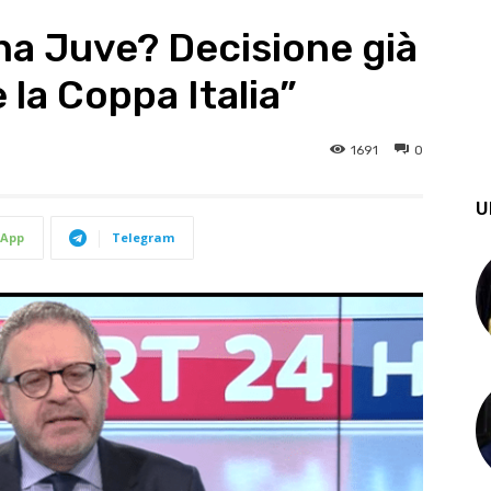
a Juve? Decisione già
la Coppa Italia”
1691
0
U
App
Telegram