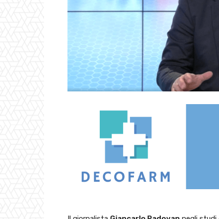
Il giornalista
Giancarlo Padovan
negli studi