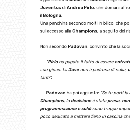
Juventus
di
Andrea Pirlo
, che domani affr
il
Bologna
.
Una panchina secondo molti in bilico, che po
sull’accesso alla
Champions
, a seguito dei ri
Non secondo
Padovan
, convinto che la soc
“
Pirlo
ha pagato il fatto di essere
entrato
suo gioco. La
Juve
non è padrona di nulla,
d
tanti”.
Padovan
ha poi aggiunto:
“Se tu porti la
Champions
, la
decisione
è stata
presa
,
non
programmazione
e
soldi
sono troppo impor
poco dedicato a mettere fieno in cascina c