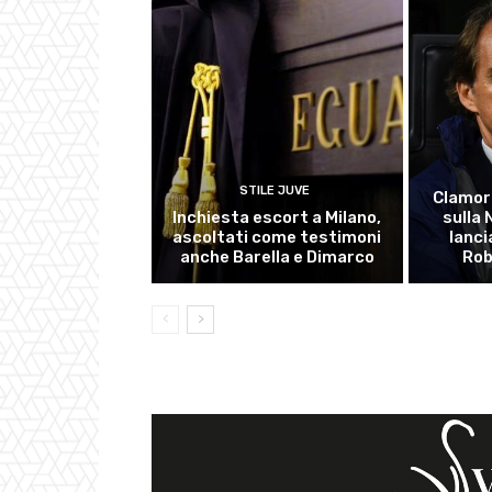
STILE JUVE
Clamor
Inchiesta escort a Milano,
sulla
ascoltati come testimoni
lanci
anche Barella e Dimarco
Rob