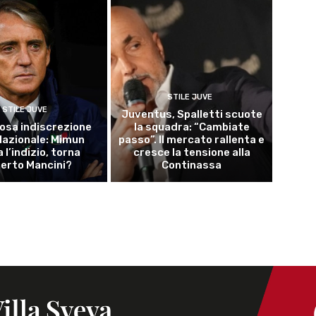
STILE JUVE
STILE JUVE
Juventus, Spalletti scuote
osa indiscrezione
la squadra: “Cambiate
 Nazionale: Mimun
passo”. Il mercato rallenta e
a l’indizio, torna
cresce la tensione alla
erto Mancini?
Continassa