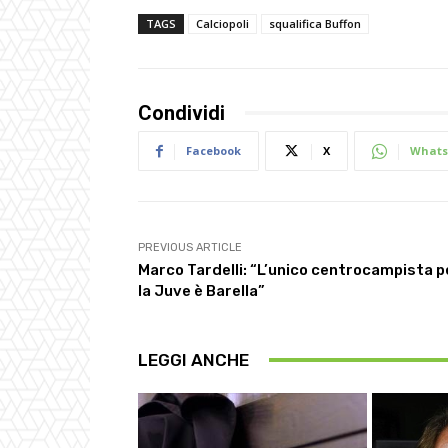
TAGS
Calciopoli
squalifica Buffon
Condividi
Facebook
X
Whats
PREVIOUS ARTICLE
Marco Tardelli: “L’unico centrocampista p
la Juve è Barella”
LEGGI ANCHE