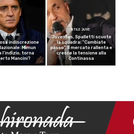
STILE JUVE
STILE JUVE
Juventus, Spalletti scuote
osa indiscrezione
la squadra: “Cambiate
 Nazionale: Mimun
passo”. Il mercato rallenta e
a l’indizio, torna
cresce la tensione alla
erto Mancini?
Continassa