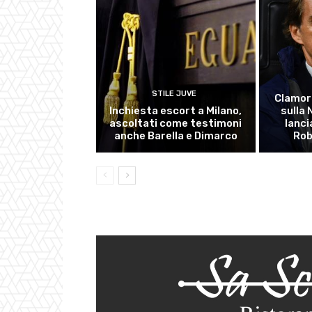
STILE JUVE
Clamor
Inchiesta escort a Milano,
sulla
ascoltati come testimoni
lanci
anche Barella e Dimarco
Rob