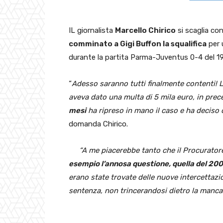
IL giornalista
Marcello Chirico
si scaglia con
comminato a Gigi Buffon la squalifica
per 
durante la partita Parma-Juventus 0-4 del 1
“
Adesso saranno tutti finalmente contenti! L
aveva dato una multa di 5 mila euro, in pre
mesi
ha ripreso in mano il caso e ha deciso d
domanda Chirico.
“A me piacerebbe tanto che il Procurator
esempio l’annosa questione, quella del 20
erano state trovate delle nuove
intercettazi
sentenza, non trincerandosi dietro la manca