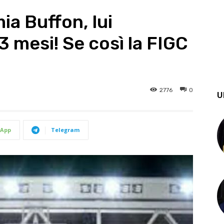
ia Buffon, lui
3 mesi! Se così la FIGC
2776
0
U
App
Telegram