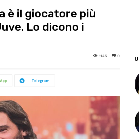
 è il giocatore più
uve. Lo dicono i
1143
0
U
App
Telegram