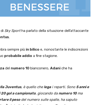
i di
Sky Sport
ha parlato della situazione dell’attaccante
entus
.
sembra sempre più
in bilico
e, nonostante le indiscrezioni
suo
probabile addio
a fine stagione.
za
del
numero 10
bianconero,
Adani
che ha
ella Juventus
, è quello che
lega
i reparti. Sono
5 anni e
i 20 gol a campionato
, giocando da
numero 10
ma
tare il peso
del numero sulle spalle, ha saputo