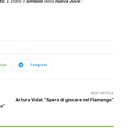
to
. È stato il
simbolo
della
nuova Juve
“.
App
Telegram
NEXT ARTICLE
Arturo Vidal: “Spero di giocare nel Flamengo”
ro”