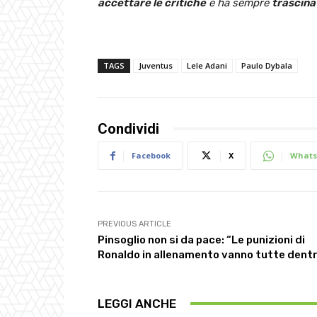
accettare le critiche
e ha sempre
trascina
TAGS
Juventus
Lele Adani
Paulo Dybala
Condividi
Facebook
X
Whats
PREVIOUS ARTICLE
Pinsoglio non si da pace: “Le punizioni di
Ronaldo in allenamento vanno tutte dent
LEGGI ANCHE