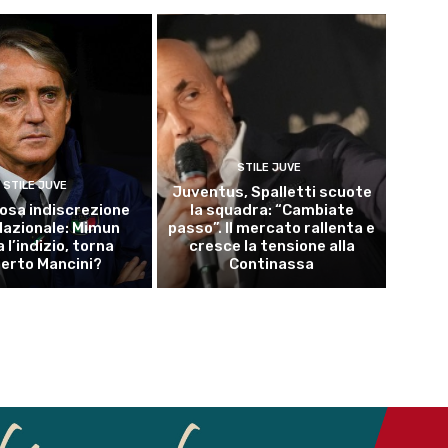
STILE JUVE
STILE JUVE
Juventus, Spalletti scuote
osa indiscrezione
la squadra: “Cambiate
 Nazionale: Mimun
passo”. Il mercato rallenta e
a l’indizio, torna
cresce la tensione alla
erto Mancini?
Continassa