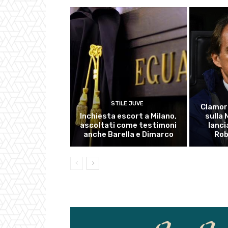
STILE JUVE
Clamor
Inchiesta escort a Milano,
sulla
ascoltati come testimoni
lanci
anche Barella e Dimarco
Rob