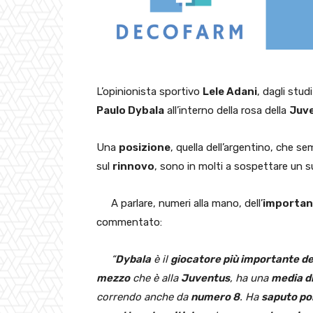
L’opinionista sportivo
Lele Adani
, dagli stud
Paulo Dybala
all’interno della rosa della
Juv
Una
posizione
, quella dell’argentino, che 
sul
rinnovo
, sono in molti a sospettare un 
A parlare, numeri alla mano, dell’
importan
commentato:
“
Dybala
è il
giocatore più importante d
mezzo
che è alla
Juventus
, ha una
media d
correndo anche da
numero 8
. Ha
saputo por