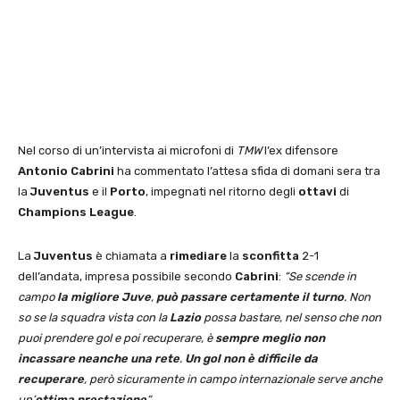
Nel corso di un’intervista ai microfoni di
TMW
l’ex difensore
Antonio Cabrini
ha commentato l’attesa sfida di domani sera tra
la
Juventus
e il
Porto
, impegnati nel ritorno degli
ottavi
di
Champions League
.
La
Juventus
è chiamata a
rimediare
la
sconfitta
2-1
dell’andata, impresa possibile secondo
Cabrini
:
“Se scende in
campo
la migliore Juve
,
può passare certamente il turno
. Non
so se la squadra vista con la
Lazio
possa bastare, nel senso che non
puoi prendere gol e poi recuperare, è
sempre meglio non
incassare neanche una rete
.
Un gol non è difficile da
recuperare
, però sicuramente in campo internazionale serve anche
un’
ottima prestazione
“.