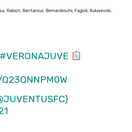
a, Rabiot, Bentancur, Bernardeschi, Fagioli, Kulusevski,
#VERONAJUVE
M/Q23QNNPM0W
@JUVENTUSFC)
21