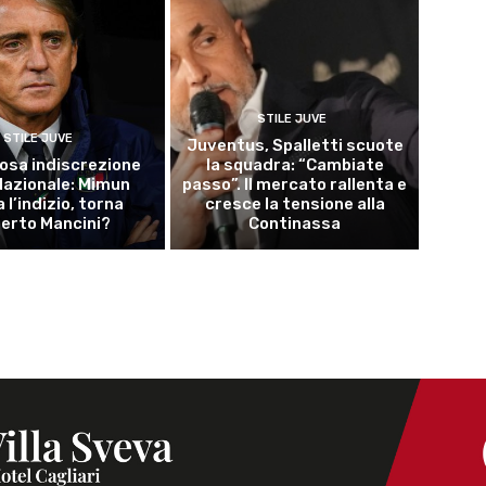
STILE JUVE
STILE JUVE
Juventus, Spalletti scuote
osa indiscrezione
la squadra: “Cambiate
 Nazionale: Mimun
passo”. Il mercato rallenta e
a l’indizio, torna
cresce la tensione alla
erto Mancini?
Continassa