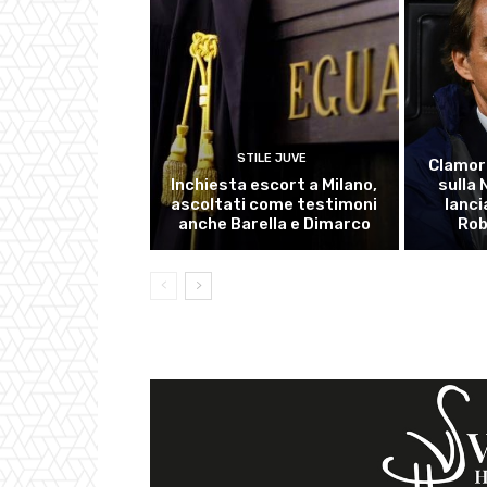
STILE JUVE
Clamor
Inchiesta escort a Milano,
sulla
ascoltati come testimoni
lanci
anche Barella e Dimarco
Rob