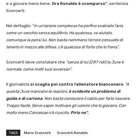
e a giocare meno bene.
Ora Ronaldo è scomparso”
, sentenzia
Sconcerti.
Nel dettaglio: “
In un’azione complessa ha perfino scalciato l’aria
come un vecchio senza equilibrio. Ha qualcosa, va aiutato,
comunque la pensi lui. Non basta nemmeno l’errore consueto di
tenerlo in mezzo alle difese, c’è qualcosa di forte che lo frena”.
Sconcerti deve constatare che
“senza di lui (CR7 ndr) la Juve è
normale, come molti suoi avversari”.
Il giornalista
si scaglia poi contro l’allenatore bianconero
:
“A
questa Juve mancano le reazioni,
è evidente un problema di
guida e di carisma
. Non basta conoscere il calcio per farlo nascere.
Troppo facile. Serve saper motivare gli uomini che lo giocano. Con
molto meno Conceicao c’è riuscito.
Pirlo no”.
TAGS
Mario Sconcerti
Sconcerti Ronaldo