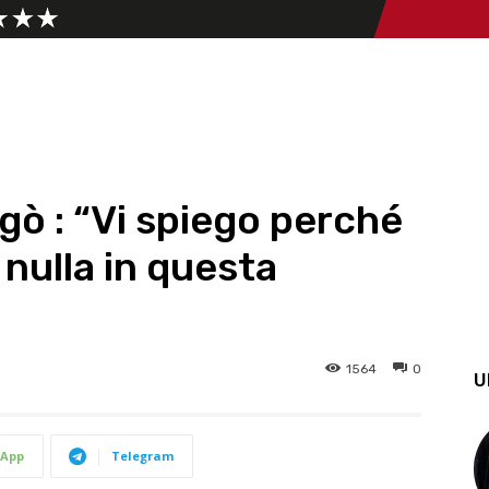
gò : “Vi spiego perché
 nulla in questa
1564
0
U
App
Telegram