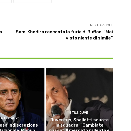
NEXT ARTICLE
a
Sami Khedira racconta la furia di Buffon: “Mai
visto niente di simile”
STILE JUVE
STILE JUVE
Juventus, Spalletti scuote
osa indiscrezione
la squadra: “Cambiate
 Nazionale: Mimun
passo”. Il mercato rallenta e