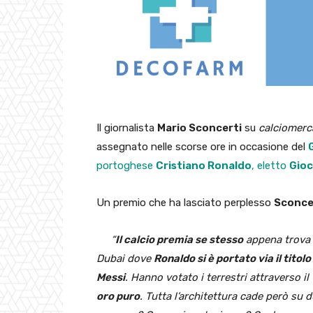
Il giornalista
Mario Sconcerti
su
calciomer
assegnato nelle scorse ore in occasione del
portoghese
Cristiano Ronaldo
, eletto
Gioc
Un premio che ha lasciato perplesso
Sconce
“
Il calcio premia se stesso
appena trova
Dubai dove
Ronaldo si è portato via il titol
Messi
. Hanno votato i terrestri attraverso 
oro puro
. Tutta l’architettura cade però su 