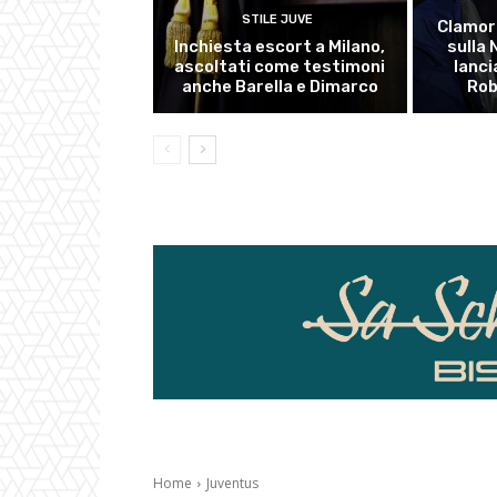
STILE JUVE
Clamor
Inchiesta escort a Milano,
sulla
ascoltati come testimoni
lanci
anche Barella e Dimarco
Rob