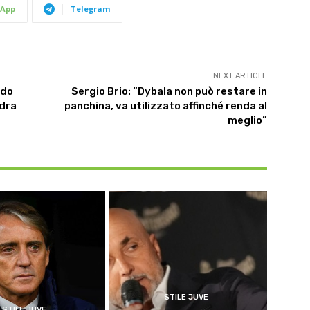
App
Telegram
NEXT ARTICLE
ndo
Sergio Brio: “Dybala non può restare in
adra
panchina, va utilizzato affinché renda al
meglio”
STILE JUVE
STILE JUVE