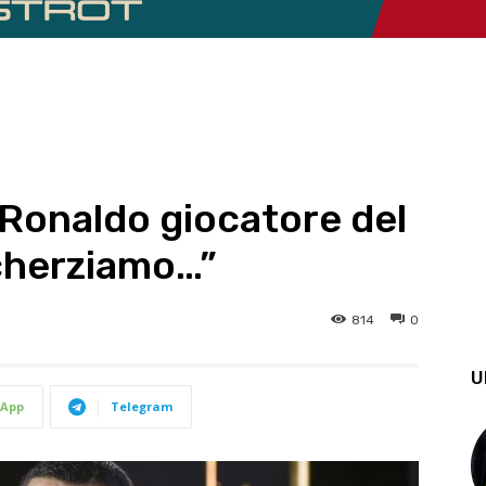
“Ronaldo giocatore del
cherziamo…”
814
0
U
App
Telegram