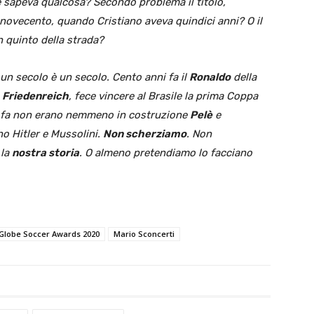
sapeva qualcosa? Secondo problema il titolo,
lenovecento, quando Cristiano aveva quindici anni? O il
n quinto della strada?
n secolo è un secolo. Cento anni fa il
Ronaldo
della
a
Friedenreich
, fece vincere al Brasile la prima Coppa
i fa non erano nemmeno in costruzione
Pelè
e
no Hitler e Mussolini.
Non scherziamo
. Non
 la
nostra storia
. O almeno pretendiamo lo facciano
Globe Soccer Awards 2020
Mario Sconcerti