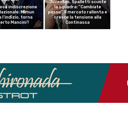
Juventus, Spalletti scuote
osa indiscrezione
la squadra: “Cambiate
 Nazionale: Mimun
passo”. Il mercato rallenta e
a l’indizio, torna
cresce la tensione alla
erto Mancini?
Continassa