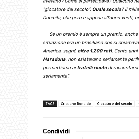
avevano? Come si partecipava? Qualcuno ne 
“giocatore del secolo”.
Quale secolo
? Il mil
Duemila, che però è appena all’anno venti, u
Se un premio è sempre un premio, anche u
situazione era un brasiliano che si chiamav
America, segnò
oltre 1.200 reti
. Cento ann
Maradona
, non esistevano seriamente perfi
permettiamo ai
fratelli ricchi
di raccontarci
seriamente”.
TAGS
Cristiano Ronaldo
Giocatore del secolo
Condividi