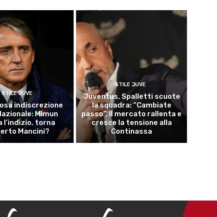
STILE JUVE
STILE JUVE
Juventus, Spalletti scuote
osa indiscrezione
la squadra: “Cambiate
 Nazionale: Mimun
passo”. Il mercato rallenta e
a l’indizio, torna
cresce la tensione alla
erto Mancini?
Continassa