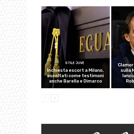
STILE JUVE
Clamor
Inchiesta escort a Milano,
sulla
ascoltati come testimoni
lanci
anche Barella e Dimarco
Rob