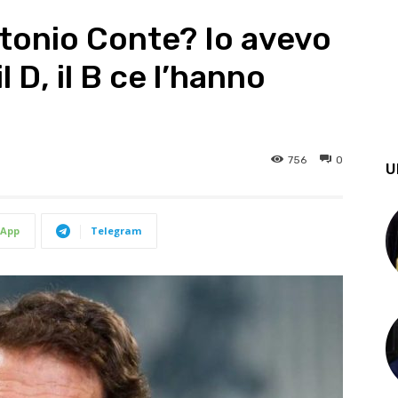
ntonio Conte? Io avevo
l D, il B ce l’hanno
756
0
U
App
Telegram