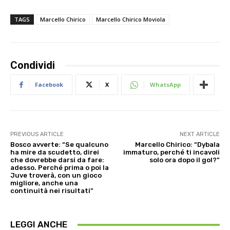
TAGS
Marcello Chirico
Marcello Chirico Moviola
Condividi
Facebook
X
WhatsApp
PREVIOUS ARTICLE
NEXT ARTICLE
Bosco avverte: “Se qualcuno
Marcello Chirico: “Dybala
ha mire da scudetto, direi
immaturo, perché ti incavoli
che dovrebbe darsi da fare:
solo ora dopo il gol?”
adesso. Perché prima o poi la
Juve troverà, con un gioco
migliore, anche una
continuità nei risultati”
LEGGI ANCHE