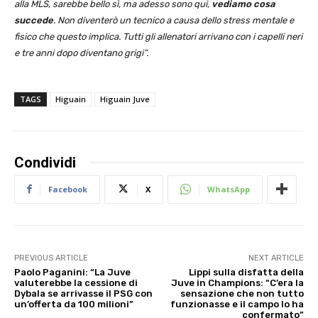
alla MLS, sarebbe bello sì, ma adesso sono qui,
vediamo cosa
succede
. Non diventerò un tecnico a causa dello stress mentale e
fisico che questo implica. Tutti gli allenatori arrivano con i capelli neri
e tre anni dopo diventano grigi”.
TAGS
Higuain
Higuain Juve
Condividi
Facebook
X
WhatsApp
PREVIOUS ARTICLE
NEXT ARTICLE
Paolo Paganini: “La Juve
Lippi sulla disfatta della
valuterebbe la cessione di
Juve in Champions: “C’era la
Dybala se arrivasse il PSG con
sensazione che non tutto
un’offerta da 100 milioni”
funzionasse e il campo lo ha
confermato”