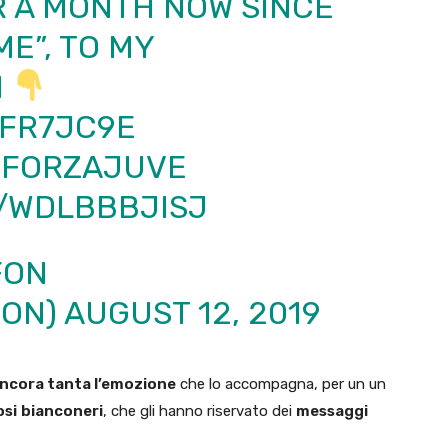
R A MONTH NOW SINCE
E”, TO MY
N
8FR7JC9E
FORZAJUVE
M/WDLBBBJISJ
FON
FON)
AUGUST 12, 2019
ancora tanta l’emozione
che lo accompagna, per un un
osi
bianconeri
, che gli hanno riservato dei
messaggi