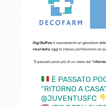
Gigi Buffon
è nuovamente un giocatore dell
ricordato
oggi lo stesso
portierone
in un s
“È passato poco più di un mese dal
“ritorno
È PASSATO POC
“RITORNO A CASA”
@JUVENTUSFC