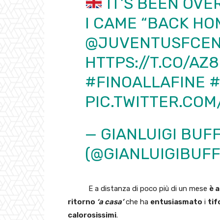
IT’S BEEN OVE
I CAME “BACK HOM
@JUVENTUSFCE
HTTPS://T.CO/AZ
#FINOALLAFINE
#
PIC.TWITTER.CO
— GIANLUIGI BUF
(@GIANLUIGIBUF
E a distanza di poco più di un mese
è 
ritorno
‘a casa’
che ha
entusiasmato
i
tif
calorosissimi
.