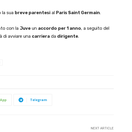
o la sua
breve parentesi
al
Paris Saint Germain
.
ato con la
Juve
un
accordo
per 1 anno
, a seguito del
tà di avviare una
carriera
da
dirigente
.
l
App
Telegram
NEXT ARTICLE