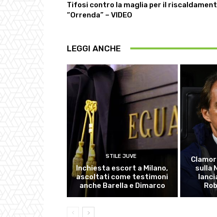
Tifosi contro la maglia per il riscaldament
“Orrenda” – VIDEO
LEGGI ANCHE
STILE JUVE
Clamor
Inchiesta escort a Milano,
sulla
ascoltati come testimoni
lanci
anche Barella e Dimarco
Rob