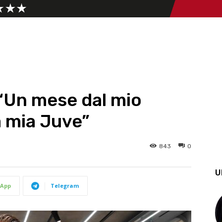
 “Un mese dal mio
la mia Juve”
843
0
U
App
Telegram