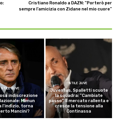
o:
Cristiano Ronaldo a DAZN: “Porterò per
sempre l’amicizia con Zidane nel mio cuore”
STILE JUVE
STILE JUVE
Juventus, Spalletti scuote
osa indiscrezione
la squadra: “Cambiate
 Nazionale: Mimun
passo”. Il mercato rallenta e
a l’indizio, torna
cresce la tensione alla
erto Mancini?
Continassa