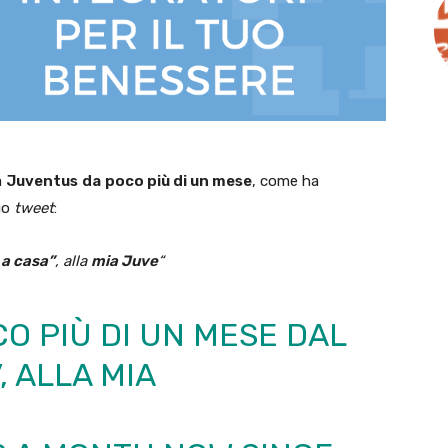
a
Juventus
da
poco più di un mese
, come ha
uo
tweet
:
 a casa”
, alla
mia Juve
“
O PIÙ DI UN MESE DAL
, ALLA MIA