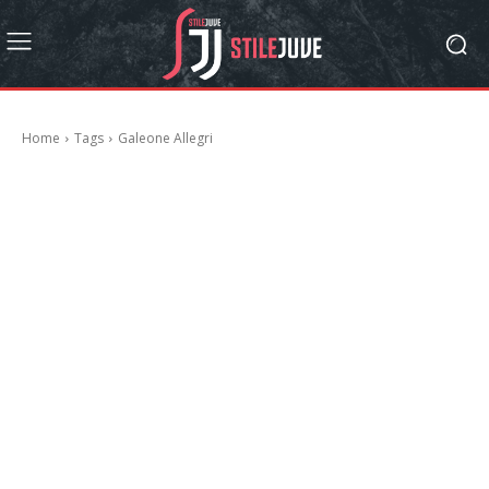
Home
Tags
Galeone Allegri