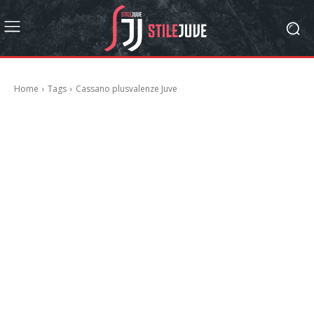
Home
Tags
Cassano plusvalenze Juve