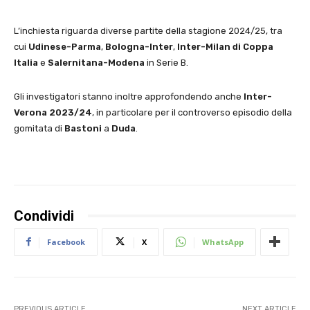
L’inchiesta riguarda diverse partite della stagione 2024/25, tra
cui
Udinese-Parma
,
Bologna-Inter
,
Inter-Milan di Coppa
Italia
e
Salernitana-Modena
in Serie B.
Gli investigatori stanno inoltre approfondendo anche
Inter-
Verona 2023/24
, in particolare per il controverso episodio della
gomitata di
Bastoni
a
Duda
.
Condividi
Facebook
X
WhatsApp
PREVIOUS ARTICLE
NEXT ARTICLE