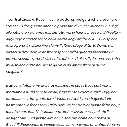
Il contrattacco di Rocchi, come detto, si rivolge anche a tecnici e
società.
“Dico questo anche a proposito di un campionato in cui gli
allenatori non ci hanno mai aiutato, ma ci hanno messo in difficoltà –
aggiunge il responsabile della scelta degli arbitri di A -. Ci dispiace
molto perché noi alla fine siamo l’ultimo sfogo di tutti. Siamo ben
capaci di prendere le nostre responsabilità quando facciamo un
errore, nessuno prende le nostre difese. Vi dico di più, una cosa che
mi dispiace è che noi siamo gli unici ad ammettere di avere
sbagliato”.
E ancora: “
Abbiamo una trasmissione in cui tutte le settimane
mettiamo a nudo i nostri errori, li facciamo vedere a tutti. Oggi non
ho ancora sentito gente dire “anche noi abbiamo sbagliato”. Mi
basterebbe lo facessero il 10% delle volte che lo abbiamo fatto noi, e
questo scusatemi è francamente imbarazzante – conclude il
designatore -. Vogliamo dire che è sempre colpa dell’arbitro di
Rocchi? Benissimo. Io invece credo che qualcuno dovrebbe farsi un