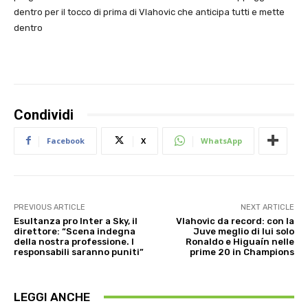
dentro per il tocco di prima di Vlahovic che anticipa tutti e mette
dentro
Condividi
Facebook
X
WhatsApp
PREVIOUS ARTICLE
NEXT ARTICLE
Esultanza pro Inter a Sky, il
Vlahovic da record: con la
direttore: “Scena indegna
Juve meglio di lui solo
della nostra professione. I
Ronaldo e Higuaín nelle
responsabili saranno puniti”
prime 20 in Champions
LEGGI ANCHE