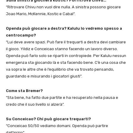
Sulla sinistra giocherà Kostic? Poi ritrova Chivu…
“Ritrovare Chivu non vuol dire nulla. A sinistra possono giocare
Joao Mario, McKennie, Kostic e Cabal”.
Openda può giocare a destra? Kalulu lo vedremo spesso a
centrocampo?
“Lui deve avere spazi. Può fare il trequarti a destra devi cambiare
il gioco. Yildiz e Conceicao stanno facendo un lavoro diverso.
Openda può farlo solo se riparti in contropiede. Per Kalulu nessun
emergenza sta giocando là e sta facendo bene. C’è una cosa che
va sopra le altre che è l’equilibrio che va trovato pensando,
guardando e misurando i giocatori giusti”.
Come sta Bremer?
“Sta bene, ha fatto due partite e ha recuperato nella pausa e
credo che il suo livello si alzerà”.
Su Conceicao? Chi può giocare trequarti?
“Conceicao 50/50 vediamo domani. Openda può partire
dall’inizio”