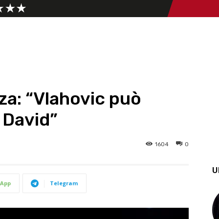
za: “Vlahovic può
 David”
1604
0
U
App
Telegram