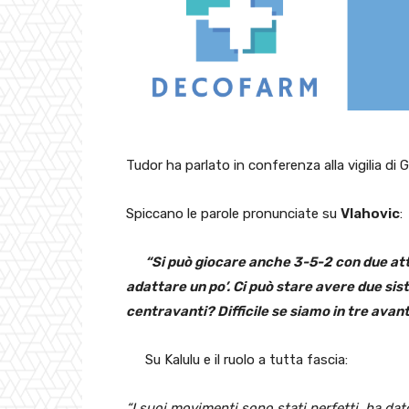
Tudor ha parlato in conferenza alla vigilia d
Spiccano le parole pronunciate su
Vlahovic
:
“Si può giocare anche 3-5-2 con due atta
adattare un po’. Ci può stare avere due sis
centravanti? Difficile se siamo in tre avant
Su Kalulu e il ruolo a tutta fascia:
“I suoi movimenti sono stati perfetti, ha dat