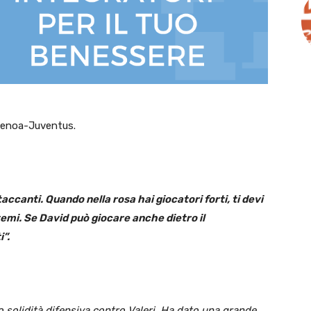
i Genoa-Juventus.
ccanti. Quando nella rosa hai giocatori forti, ti devi
temi. Se David può giocare anche dietro il
i”.
o solidità difensiva contro Valeri. Ha dato una grande