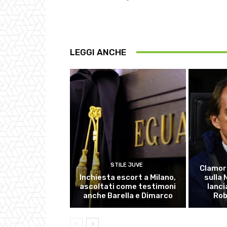
LEGGI ANCHE
STILE JUVE
Clamor
Inchiesta escort a Milano,
sulla
ascoltati come testimoni
lanci
anche Barella e Dimarco
Rob