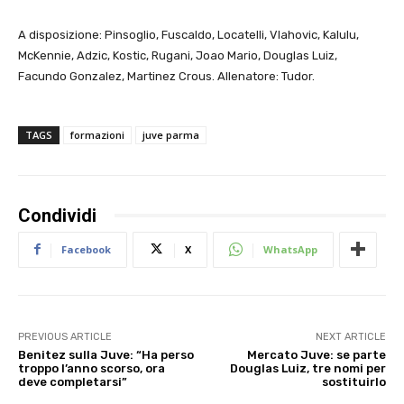
A disposizione: Pinsoglio, Fuscaldo, Locatelli, Vlahovic, Kalulu,
McKennie, Adzic, Kostic, Rugani, Joao Mario, Douglas Luiz,
Facundo Gonzalez, Martinez Crous. Allenatore: Tudor.
TAGS
formazioni
juve parma
Condividi
Facebook
X
WhatsApp
PREVIOUS ARTICLE
NEXT ARTICLE
Benitez sulla Juve: “Ha perso
Mercato Juve: se parte
troppo l’anno scorso, ora
Douglas Luiz, tre nomi per
deve completarsi”
sostituirlo