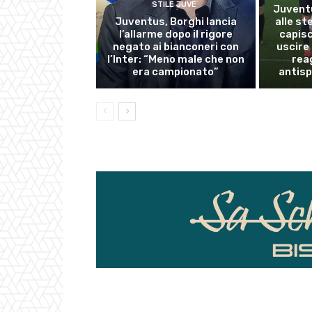
STILE JUVE
Juventu
Juventus, Borghi lancia
alle st
l’allarme dopo il rigore
capisc
negato ai bianconeri con
uscire 
l’Inter: “Meno male che non
reag
era campionato”
antisp