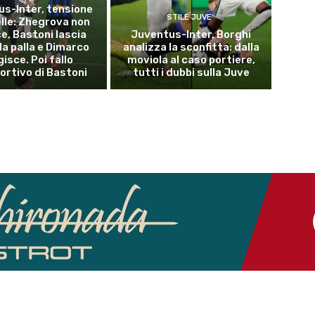
s-Inter, tensione
STILE JUVE
elle: Zhegrova non
e, Bastoni lascia
Juventus-Inter, Borghi
la palla e Dimarco
analizza la sconfitta: dalla
isce. Poi fallo
moviola al caso portiere,
ortivo di Bastoni
tutti i dubbi sulla Juve