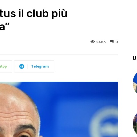
us il club più
a”
2486
0
U
App
Telegram