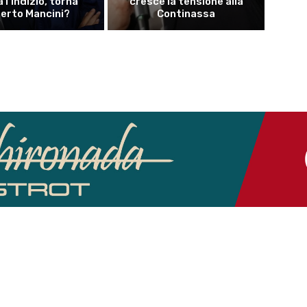
a l’indizio, torna
cresce la tensione alla
erto Mancini?
Continassa