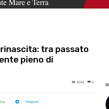
 rinascita: tra passato
ente pieno di
3046
0
U
App
Telegram