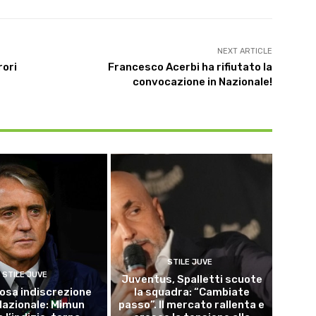
NEXT ARTICLE
rori
Francesco Acerbi ha rifiutato la
convocazione in Nazionale!
STILE JUVE
STILE JUVE
Juventus, Spalletti scuote
osa indiscrezione
la squadra: “Cambiate
 Nazionale: Mimun
passo”. Il mercato rallenta e