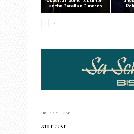
ascoltati come testimoni
lanci
anche Barella e Dimarco
Rob