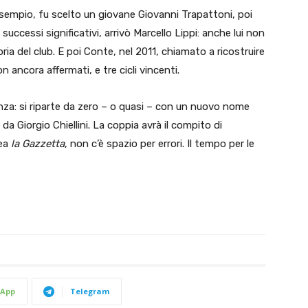
d esempio, fu scelto un giovane Giovanni Trapattoni, poi
uccessi significativi, arrivò Marcello Lippi: anche lui non
ia del club. E poi Conte, nel 2011, chiamato a ricostruire
on ancora affermati, e tre cicli vincenti.
anza: si riparte da zero – o quasi – con un nuovo nome
da Giorgio Chiellini. La coppia avrà il compito di
nea
la Gazzetta
, non c’è spazio per errori. Il tempo per le
App
Telegram