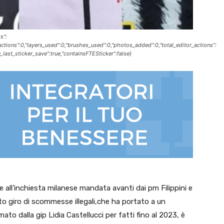
s":
_actions":0,"layers_used":0,"brushes_used":0,"photos_added":0,"total_editor_actions":
ce_last_sticker_save":true,"containsFTESticker":false}
e all’inchiesta milanese mandata avanti dai pm Filippini e
to giro di scommesse illegali,che ha portato a un
mato dalla gip Lidia Castellucci per fatti fino al 2023, è