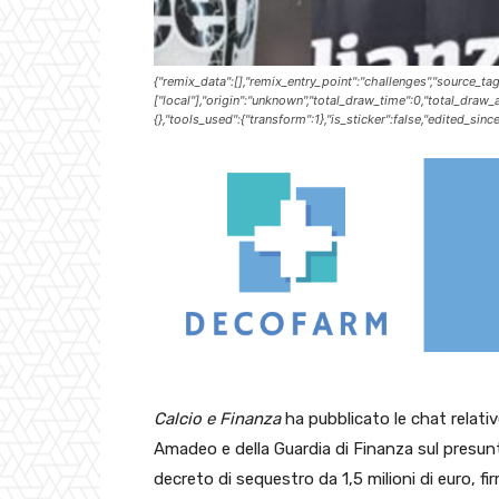
{"remix_data":[],"remix_entry_point":"challenges","source_tag
["local"],"origin":"unknown","total_draw_time":0,"total_draw
{},"tools_used":{"transform":1},"is_sticker":false,"edited_sin
Calcio e Finanza
ha pubblicato le chat relativ
Amadeo e della Guardia di Finanza sul presun
decreto di sequestro da 1,5 milioni di euro, fir