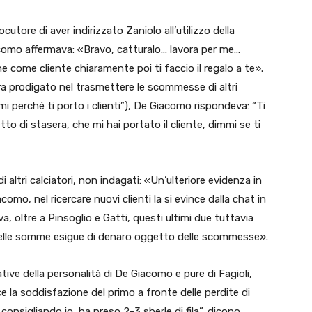
utore di aver indirizzato Zaniolo all’utilizzo della
como affermava: «Bravo, catturalo… lavora per me…
e come cliente chiaramente poi ti faccio il regalo a te».
a prodigato nel trasmettere le scommesse di altri
rmi perché ti porto i clienti”), De Giacomo rispondeva: “Ti
tto di stasera, che mi hai portato il cliente, dimmi se ti
i altri calciatori, non indagati: «Un’ulteriore evidenza in
omo, nel ricercare nuovi clienti la si evince dalla chat in
, oltre a Pinsoglio e Gatti, questi ultimi due tuttavia
delle somme esigue di denaro oggetto delle scommesse».
tive della personalità di De Giacomo e pure di Fagioli,
ce la soddisfazione del primo a fronte delle perdite di
o consigliando io, ha preso 2-3 sberle di fila”, dicono