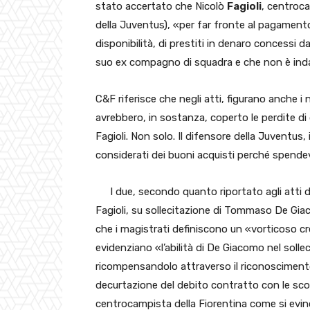
stato accertato che Nicolò
Fagioli
, centroca
della Juventus), «per far fronte al pagamento d
disponibilità, di prestiti in denaro concessi d
suo ex compagno di squadra e che non è ind
C&F riferisce che negli atti, figurano anche i n
avrebbero, in sostanza, coperto le perdite 
Fagioli. Non solo. Il difensore della Juventus,
considerati dei buoni acquisti perché spend
I due, secondo quanto riportato agli atti d
Fagioli, su sollecitazione di Tommaso De Giac
che i magistrati definiscono un «vorticoso c
evidenziano «l’abilità di De Giacomo nel solle
ricompensandolo attraverso il riconoscimento 
decurtazione del debito contratto con le sco
centrocampista della Fiorentina come si evince 