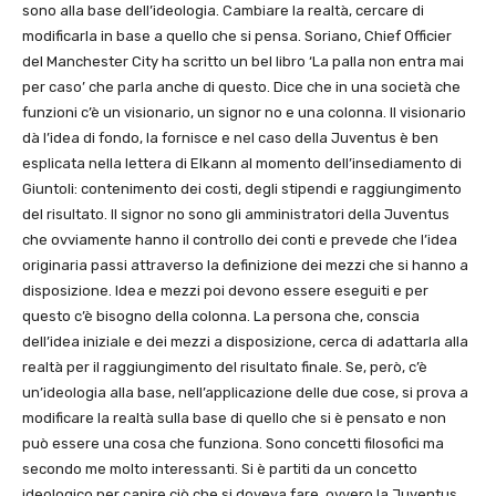
sono alla base dell’ideologia. Cambiare la realtà, cercare di
modificarla in base a quello che si pensa. Soriano, Chief Officier
del Manchester City ha scritto un bel libro ‘La palla non entra mai
per caso’ che parla anche di questo. Dice che in una società che
funzioni c’è un visionario, un signor no e una colonna. Il visionario
dà l’idea di fondo, la fornisce e nel caso della Juventus è ben
esplicata nella lettera di Elkann al momento dell’insediamento di
Giuntoli: contenimento dei costi, degli stipendi e raggiungimento
del risultato. Il signor no sono gli amministratori della Juventus
che ovviamente hanno il controllo dei conti e prevede che l’idea
originaria passi attraverso la definizione dei mezzi che si hanno a
disposizione. Idea e mezzi poi devono essere eseguiti e per
questo c’è bisogno della colonna. La persona che, conscia
dell’idea iniziale e dei mezzi a disposizione, cerca di adattarla alla
realtà per il raggiungimento del risultato finale. Se, però, c’è
un’ideologia alla base, nell’applicazione delle due cose, si prova a
modificare la realtà sulla base di quello che si è pensato e non
può essere una cosa che funziona. Sono concetti filosofici ma
secondo me molto interessanti. Si è partiti da un concetto
ideologico per capire ciò che si doveva fare, ovvero la Juventus