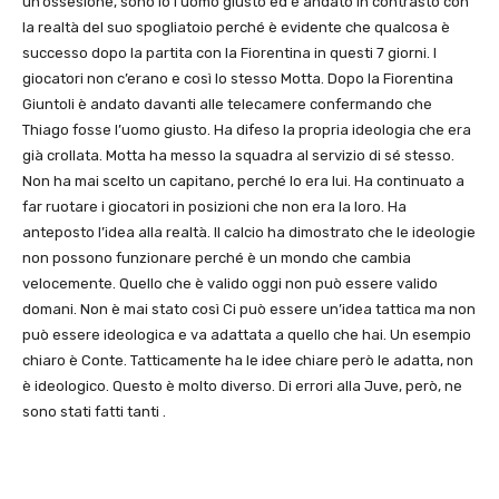
un’ossesione, sono io l’uomo giusto ed è andato in contrasto con
la realtà del suo spogliatoio perché è evidente che qualcosa è
successo dopo la partita con la Fiorentina in questi 7 giorni. I
giocatori non c’erano e così lo stesso Motta. Dopo la Fiorentina
Giuntoli è andato davanti alle telecamere confermando che
Thiago fosse l’uomo giusto. Ha difeso la propria ideologia che era
già crollata. Motta ha messo la squadra al servizio di sé stesso.
Non ha mai scelto un capitano, perché lo era lui. Ha continuato a
far ruotare i giocatori in posizioni che non era la loro. Ha
anteposto l’idea alla realtà. Il calcio ha dimostrato che le ideologie
non possono funzionare perché è un mondo che cambia
velocemente. Quello che è valido oggi non può essere valido
domani. Non è mai stato così Ci può essere un’idea tattica ma non
può essere ideologica e va adattata a quello che hai. Un esempio
chiaro è Conte. Tatticamente ha le idee chiare però le adatta, non
è ideologico. Questo è molto diverso. Di errori alla Juve, però, ne
sono stati fatti tanti .