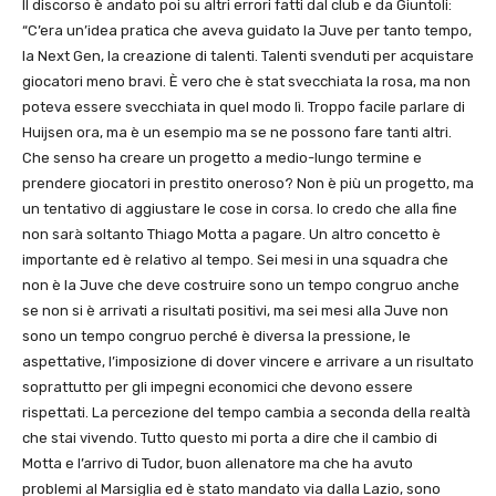
Il discorso è andato poi su altri errori fatti dal club e da Giuntoli:
“C’era un’idea pratica che aveva guidato la Juve per tanto tempo,
la Next Gen, la creazione di talenti. Talenti svenduti per acquistare
giocatori meno bravi. È vero che è stat svecchiata la rosa, ma non
poteva essere svecchiata in quel modo lì. Troppo facile parlare di
Huijsen ora, ma è un esempio ma se ne possono fare tanti altri.
Che senso ha creare un progetto a medio-lungo termine e
prendere giocatori in prestito oneroso? Non è più un progetto, ma
un tentativo di aggiustare le cose in corsa. Io credo che alla fine
non sarà soltanto Thiago Motta a pagare. Un altro concetto è
importante ed è relativo al tempo. Sei mesi in una squadra che
non è la Juve che deve costruire sono un tempo congruo anche
se non si è arrivati a risultati positivi, ma sei mesi alla Juve non
sono un tempo congruo perché è diversa la pressione, le
aspettative, l’imposizione di dover vincere e arrivare a un risultato
soprattutto per gli impegni economici che devono essere
rispettati. La percezione del tempo cambia a seconda della realtà
che stai vivendo. Tutto questo mi porta a dire che il cambio di
Motta e l’arrivo di Tudor, buon allenatore ma che ha avuto
problemi al Marsiglia ed è stato mandato via dalla Lazio, sono