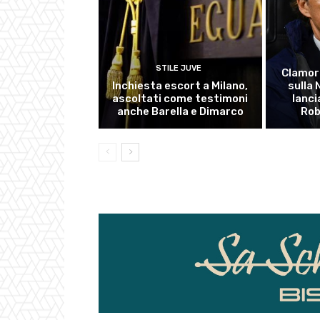
STILE JUVE
Clamor
Inchiesta escort a Milano,
sulla
ascoltati come testimoni
lanci
anche Barella e Dimarco
Rob