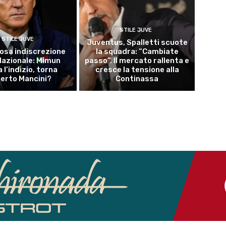
STILE JUVE
STILE JUVE
Juventus, Spalletti scuote
osa indiscrezione
la squadra: “Cambiate
 Nazionale: Mimun
passo”. Il mercato rallenta e
a l’indizio, torna
cresce la tensione alla
erto Mancini?
Continassa