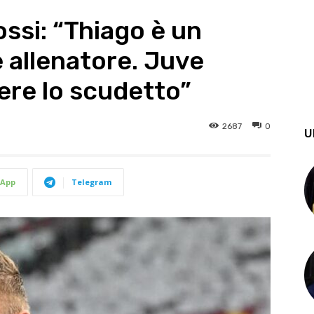
si: “Thiago è un
 allenatore. Juve
ere lo scudetto”
2687
0
U
App
Telegram