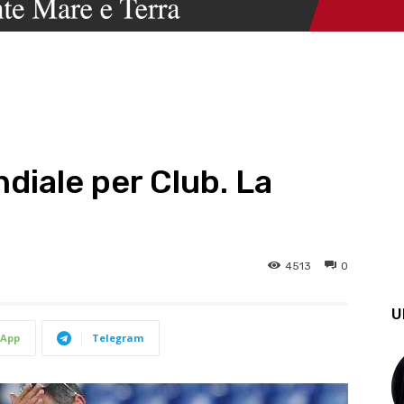
ndiale per Club. La
4513
0
U
App
Telegram