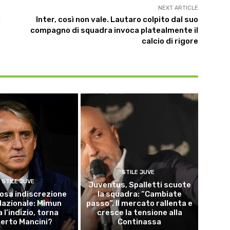
NEXT ARTICLE
i
Inter, così non vale. Lautaro colpito dal suo
compagno di squadra invoca platealmente il
calcio di rigore
STILE JUVE
STILE JUVE
Juventus, Spalletti scuote
osa indiscrezione
la squadra: “Cambiate
 Nazionale: Mimun
passo”. Il mercato rallenta e
a l’indizio, torna
cresce la tensione alla
erto Mancini?
Continassa