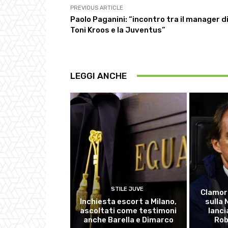
PREVIOUS ARTICLE
Paolo Paganini: “incontro tra il manager d
Toni Kroos e la Juventus”
LEGGI ANCHE
STILE JUVE
Clamor
Inchiesta escort a Milano,
sulla
ascoltati come testimoni
lanci
anche Barella e Dimarco
Rob