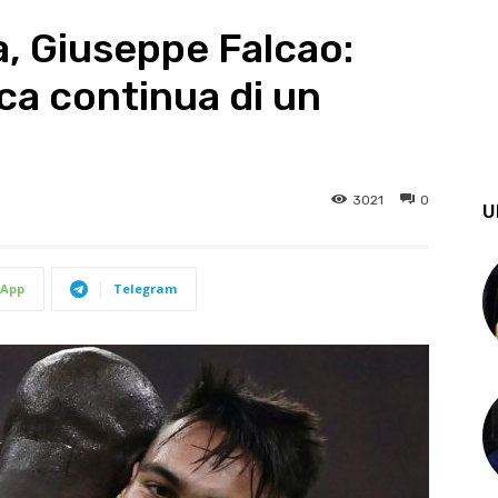
a, Giuseppe Falcao:
ca continua di un
3021
0
U
App
Telegram