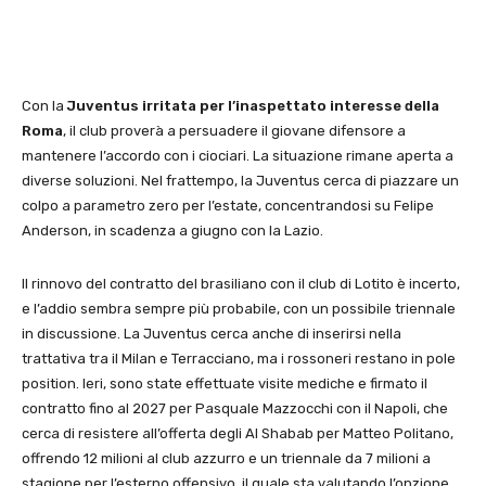
Con la
Juventus irritata per l’inaspettato interesse della
Roma
, il club proverà a persuadere il giovane difensore a
mantenere l’accordo con i ciociari. La situazione rimane aperta a
diverse soluzioni. Nel frattempo, la Juventus cerca di piazzare un
colpo a parametro zero per l’estate, concentrandosi su Felipe
Anderson, in scadenza a giugno con la Lazio.
Il rinnovo del contratto del brasiliano con il club di Lotito è incerto,
e l’addio sembra sempre più probabile, con un possibile triennale
in discussione. La Juventus cerca anche di inserirsi nella
trattativa tra il Milan e Terracciano, ma i rossoneri restano in pole
position. Ieri, sono state effettuate visite mediche e firmato il
contratto fino al 2027 per Pasquale Mazzocchi con il Napoli, che
cerca di resistere all’offerta degli Al Shabab per Matteo Politano,
offrendo 12 milioni al club azzurro e un triennale da 7 milioni a
stagione per l’esterno offensivo, il quale sta valutando l’opzione.