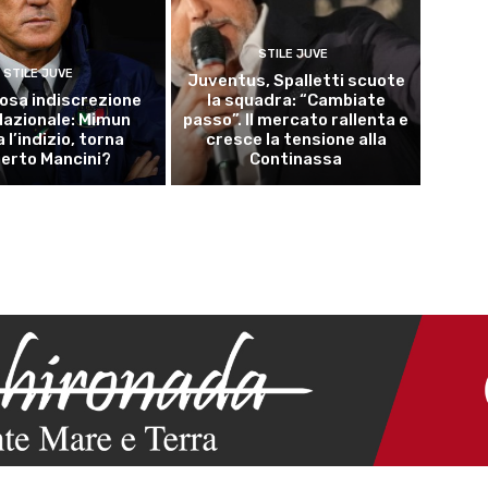
STILE JUVE
STILE JUVE
Juventus, Spalletti scuote
osa indiscrezione
la squadra: “Cambiate
 Nazionale: Mimun
passo”. Il mercato rallenta e
a l’indizio, torna
cresce la tensione alla
erto Mancini?
Continassa