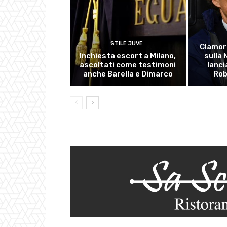
STILE JUVE
Clamor
Inchiesta escort a Milano,
sulla
ascoltati come testimoni
lanci
anche Barella e Dimarco
Rob