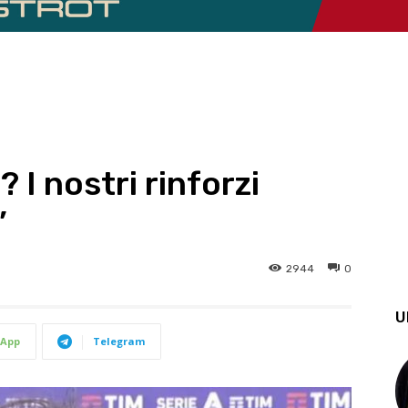
 I nostri rinforzi
”
2944
0
U
App
Telegram