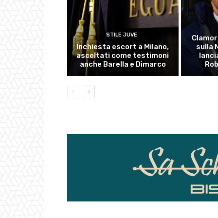
STILE JUVE
Clamor
Inchiesta escort a Milano,
sulla
ascoltati come testimoni
lanci
anche Barella e Dimarco
Rob