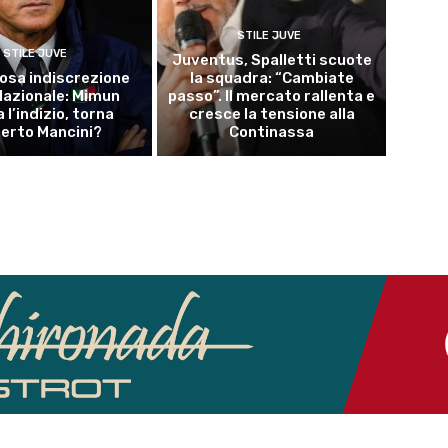
STILE JUVE
STILE JUVE
Juventus, Spalletti scuote
osa indiscrezione
la squadra: “Cambiate
 Nazionale: Mimun
passo”. Il mercato rallenta e
a l’indizio, torna
cresce la tensione alla
erto Mancini?
Continassa