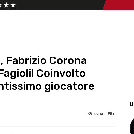
 Fabrizio Corona
Fagioli! Coinvolto
ntissimo giocatore
U
5204
0