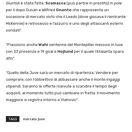
Giuntoli è stata fatta.
Scamacca
(può partire in prestito) in pole
per il dopo Dusan e Wilfried
Gnonto
che rappresenta un
occasione di mercato visto che il Leeds (dove giocava il rientrante
McKennie) è retrocesso e l’azzurro è uno degli attaccanti esterni
sondati”.
“Piacciono anche
Wahi
ventenne del Montepiller messosi in luce
con 33 presenze e 19 goal e
Hojlund
per il quale l’Atalanta spara
alto”.
“Quello della Juve sarà un mercato di ripartenza. Vendere per
comprare, con l’obbiettivo di abbassare anche il monte ingaggi
stipendi. Saranno le offerte ricevute a scandire il tempo degli
acquisti, al momento tutto può cambiare in fretta. Il movimento
maggiore si registra intorno a Vlahovic”.
TAGS
mercato Juve