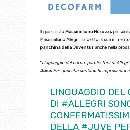
Il giornalista
Massimiliano Nerozzi,
presente
Massimiliano Allegri, ha detto la sua in merito 
panchina della Juventus
anche nella pross
“
Linguaggio del corpo, parole, toni di Allegr
Juve.
Per quel che contano le impressioni eh
LINGUAGGIO DEL 
DI
#ALLEGRI
SONO
CONFERMATISSIM
DELLA
#JUVE
PER