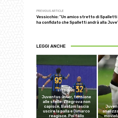
PREVIOUS ARTICLE
Vessicchio: “Un amico stretto di Spalletti
ha confidato che Spalletti andrà alla Juve
LEGGI ANCHE
STILE JUVE
Juventus-Inter, tensione
alle stelle: Zhegrova non
capisce, Bastoni lascia
Juvent
uscire la palla e Dimarco
analizza
reagisce. Poi fallo
moviola