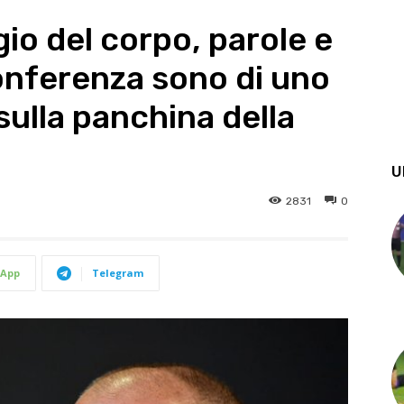
io del corpo, parole e
 conferenza sono di uno
ulla panchina della
U
2831
0
App
Telegram