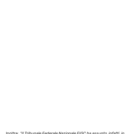
Inoltre:
“Il Tribunale Federale Nazionale FIGC ha assunto, infatti, in