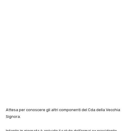
Attesa per conoscere gli altri componenti del Cda della Vecchia
Signora.
Intanto in giornata è arrivato il saluto dell’ormai ex presidente