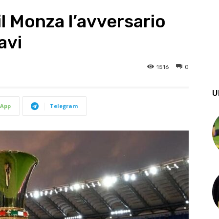
il Monza l’avversario
avi
1516
0
U
App
Telegram