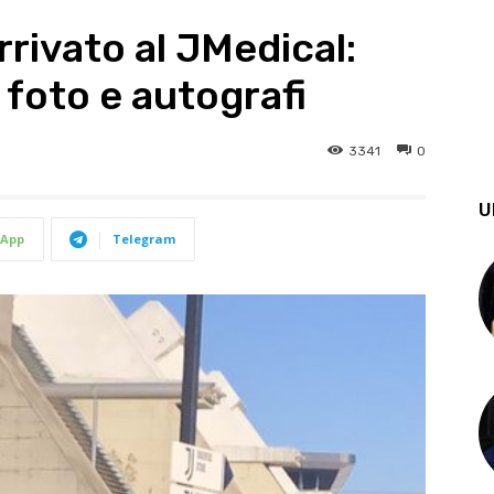
rrivato al JMedical:
a foto e autografi
3341
0
U
App
Telegram