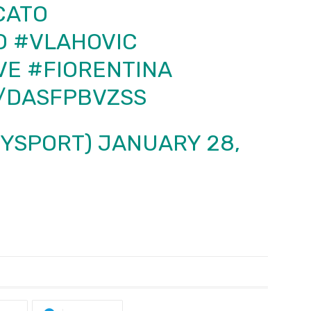
CATO
O
#VLAHOVIC
VE
#FIORENTINA
M/DASFPBVZSS
KYSPORT)
JANUARY 28,