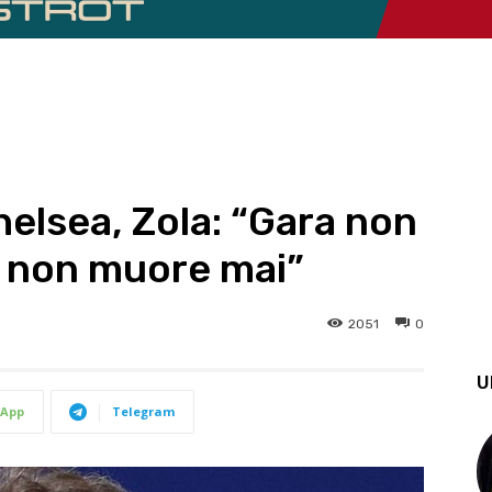
helsea, Zola: “Gara non
e non muore mai”
2051
0
U
App
Telegram