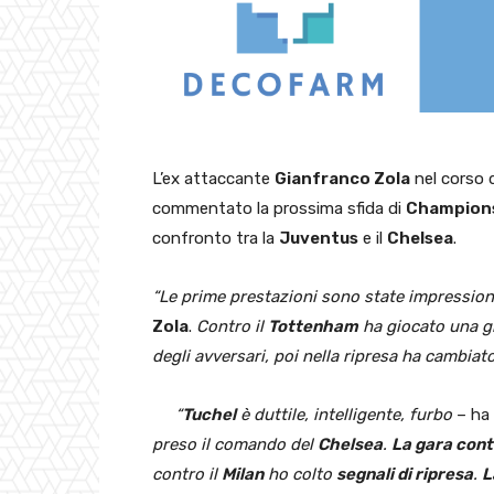
L’ex attaccante
Gianfranco Zola
nel corso d
commentato la prossima sfida di
Champion
confronto tra la
Juventus
e il
Chelsea
.
“Le prime prestazioni sono state impression
Zola
.
Contro il
Tottenham
ha giocato una gr
degli avversari, poi nella ripresa ha cambiato
“
Tuchel
è duttile, intelligente, furbo
– ha 
preso il comando del
Chelsea
.
La gara cont
contro il
Milan
ho colto
segnali di ripresa
.
L