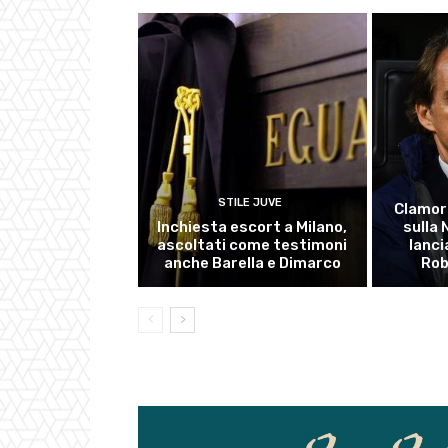
STILE JUVE
Clamor
Inchiesta escort a Milano,
sulla
ascoltati come testimoni
lanci
anche Barella e Dimarco
Rob