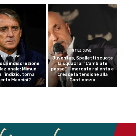
STILE JUVE
STILE JUVE
Juventus, Spalletti scuote
osa indiscrezione
la squadra: “Cambiate
 Nazionale: Mimun
passo”. Il mercato rallenta e
a l’indizio, torna
cresce la tensione alla
erto Mancini?
Continassa