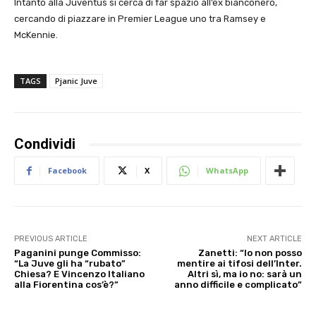
Intanto alla Juventus si cerca di far spazio all’ex bianconero,
cercando di piazzare in Premier League uno tra Ramsey e
McKennie.
TAGS
Pjanic Juve
Condividi
Facebook
X
WhatsApp
PREVIOUS ARTICLE
NEXT ARTICLE
Paganini punge Commisso:
Zanetti: “Io non posso
“La Juve gli ha “rubato”
mentire ai tifosi dell’Inter.
Chiesa? E Vincenzo Italiano
Altri sì, ma io no: sarà un
alla Fiorentina cos’è?”
anno difficile e complicato”