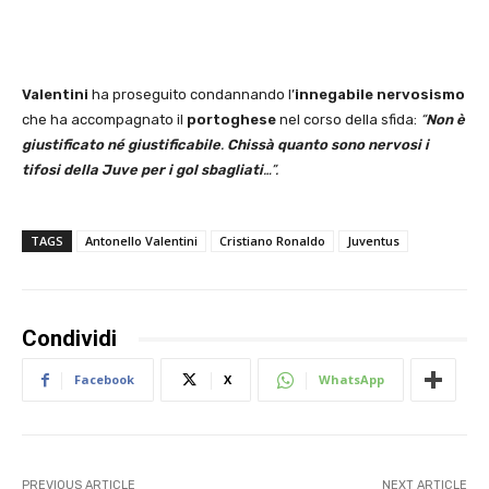
Valentini
ha proseguito condannando l’
innegabile nervosismo
che ha accompagnato il
portoghese
nel corso della sfida:
“
Non è
giustificato né giustificabile
.
Chissà quanto sono nervosi i
tifosi della Juve per i gol sbagliati
…”.
TAGS
Antonello Valentini
Cristiano Ronaldo
Juventus
Condividi
Facebook
X
WhatsApp
PREVIOUS ARTICLE
NEXT ARTICLE