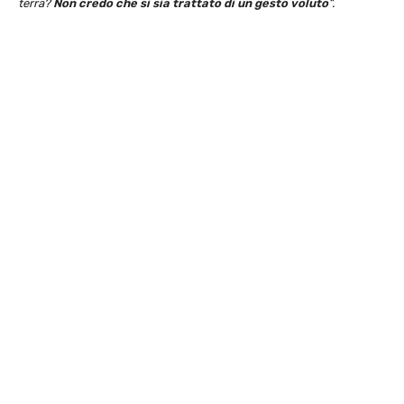
terra?
Non credo che si sia trattato di un gesto voluto
“.