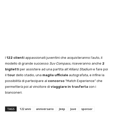
I
122 clienti
appassionati juventini che acquisteranno l’auto, il
modello di grande successo
Suv Compass
, riceveranno anche
2
biglietti
per assistere ad una partita all’
Allianz Stadium
e fare poi
il
tour
dello stadio, una
maglia ufficiale
autografata, e infine la
possibilità di partecipare al
concorso
“Match Experience” che
permetterà poi al vincitore di
viaggiare in trasferta
con i
bianconeri.
TAGS
122 anni
anniversario
Jeep
Juve
sponsor