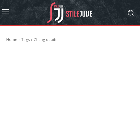
Home
Tags
Zhang debiti