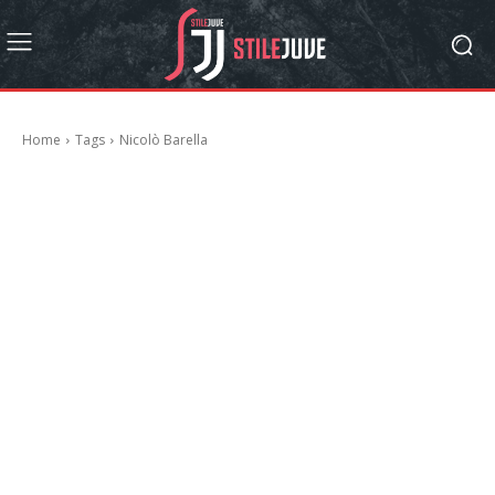
Home
Tags
Nicolò Barella