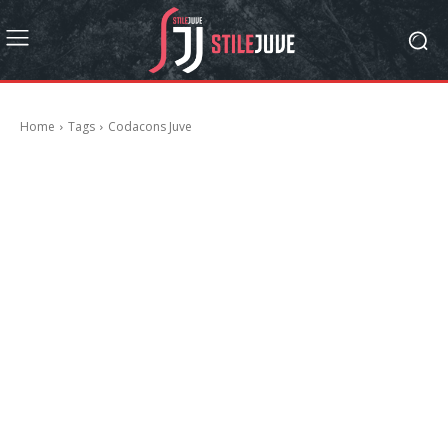
Home
Tags
Codacons Juve