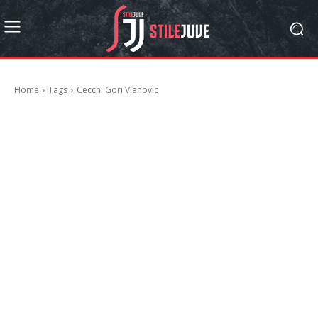
Home
Tags
Cecchi Gori Vlahovic