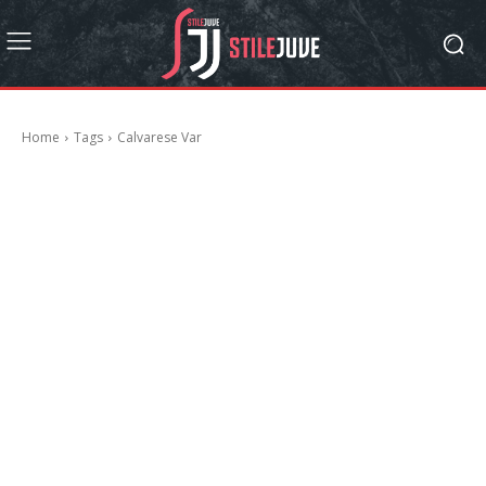
Home
Tags
Calvarese Var