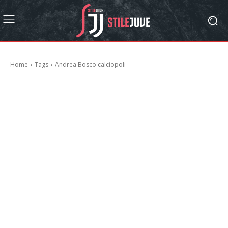
Home
Tags
Andrea Bosco calciopoli